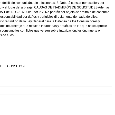
del litigio, comunicándolo a las partes. 2. Deberá constar por escrito y ser
ictado y el lugar del arbitraje. CAUSAS DE INADMISIÓN DE SOLICITUDES Además
35.1 del RD 231/2008: .- Art. 2.2. No podrán ser objeto de arbitraje de consumo
a responsabilidad por daños y perjuicios directamente derivada de ellos,
texto refundido de la Ley General para la Defensa de los Consumidores y
tudes de arbitraje que resulten infundadas y aquéllas en las que no se aprecie
 consumo los conflictos que versen sobre intoxicación, lesión, muerte o
s de ellos.
 DEL CONSEJO 9.