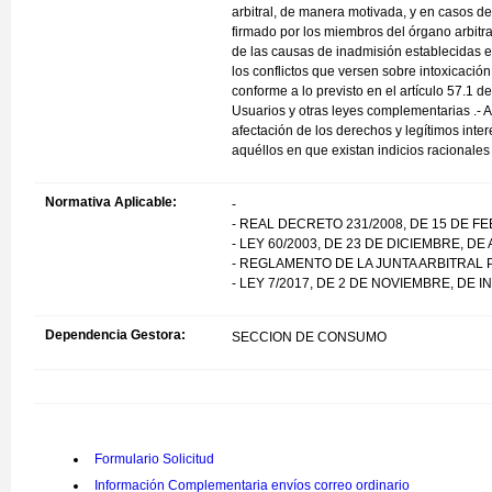
arbitral, de manera motivada, y en casos de 
firmado por los miembros del órgano arbit
de las causas de inadmisión establecidas en
los conflictos que versen sobre intoxicación
conforme a lo previsto en el artículo 57.1 
Usuarios y otras leyes complementarias .- Ar
afectación de los derechos y legítimos inte
aquéllos en que existan indicios racionales 
Normativa Aplicable:
-
- REAL DECRETO 231/2008, DE 15 DE 
- LEY 60/2003, DE 23 DE DICIEMBRE, DE
- REGLAMENTO DE LA JUNTA ARBITRAL 
- LEY 7/2017, DE 2 DE NOVIEMBRE, DE
Dependencia Gestora:
SECCION DE CONSUMO
Formulario Solicitud
Información Complementaria envíos correo ordinario