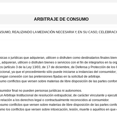
ARBITRAJE DE CONSUMO
NSUMO, REALIZANDO LA MEDIACIÓN NECESARIA Y, EN SU CASO, CELEBRACI
cas o jurídicas que adquieran, utilicen o disfruten como destinatarios finales bien
s, adquieran, utilicen o disfruten bienes o servicios con el fin de integrarlos en la 
icos (artículo 3 de la Ley 13/03, de 17 de diciembre, de Defensa y Protección de lo
ccional, ya que el procedimiento sólo puede iniciarse a instancias del consumidor;
gan conexión con las pretensiones fijadas en la solicitud de arbitraje.
sumo conflictos que versen sobre materias de libre disposición de las partes conf
sumidor final no pueden personas jurídicas ni autonomos.
a un Arbitraje Institucional de resolución extrajudicial, de carácter vinculante y eje
 relación a los derechos legal o contractualmente reconocidos al consumidor.
nsumo conflictos que versen sobre materias de libre disposición de las partes con
mo los conflictos que versen sobre intoxicación, lesión, muerte o aquéllos en que e