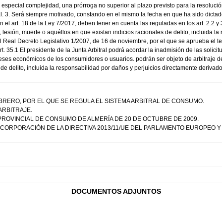
especial complejidad, una prórroga no superior al plazo previsto para la resolución 
ral. 3. Será siempre motivado, constando en el mismo la fecha en que ha sido d
 el art. 18 de la Ley 7/2017, deben tener en cuenta las reguladas en los art. 2.2 y 
, lesión, muerte o aquéllos en que existan indicios racionales de delito, incluida l
del Real Decreto Legislativo 1/2007, de 16 de noviembre, por el que se aprueba el 
t. 35.1 El presidente de la Junta Arbitral podrá acordar la inadmisión de las solici
reses económicos de los consumidores o usuarios. podrán ser objeto de arbitraje de
de delito, incluida la responsabilidad por daños y perjuicios directamente derivado
FEBRERO, POR EL QUE SE REGULA EL SISTEMA ARBITRAL DE CONSUMO.
 ARBITRAJE.
PROVINCIAL DE CONSUMO DE ALMERÍA DE 20 DE OCTUBRE DE 2009.
 INCORPORACIÓN DE LA DIRECTIVA 2013/11/UE DEL PARLAMENTO EUROPEO Y
DOCUMENTOS ADJUNTOS