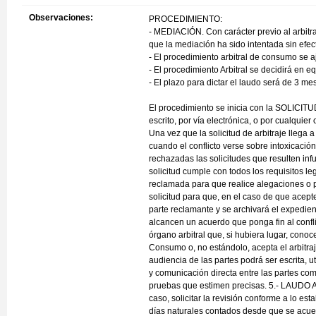
Observaciones:
PROCEDIMIENTO:
- MEDIACIÓN. Con carácter previo al arbitra
que la mediación ha sido intentada sin efec
- El procedimiento arbitral de consumo se aj
- El procedimiento Arbitral se decidirá en 
- El plazo para dictar el laudo será de 3 mes
El procedimiento se inicia con la SOLICIT
escrito, por vía electrónica, o por cualqui
Una vez que la solicitud de arbitraje llega 
cuando el conflicto verse sobre intoxicació
rechazadas las solicitudes que resulten i
solicitud cumple con todos los requisitos l
reclamada para que realice alegaciones o pr
solicitud para que, en el caso de que acepte
parte reclamante y se archivará el expedi
alcancen un acuerdo que ponga fin al confl
órgano arbitral que, si hubiera lugar, co
Consumo o, no estándolo, acepta el arbitr
audiencia de las partes podrá ser escrita, u
y comunicación directa entre las partes com
pruebas que estimen precisas. 5.- LAUDO ARB
caso, solicitar la revisión conforme a lo est
días naturales contados desde que se acuer