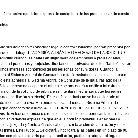
onflicto, salvo oposición expresa de cualquiera de las partes o cuando conste
tuidad.
do sus derechos reconocidos legal o contractualmente, podrán presentar por
la solicitud de arbitraje 1.- ADMISIÓN A TRÁMITE O RECHAZO DE LA SOLICITUD.
a solicitud cuando las partes en litigio sean dos empresas o profesionales,
sabilidad por daños y perjuicios directamente derivados de ellos. También serán
gítimos intereses económicos de las personas consumidoras. Cuando la
rida al Sistema Arbitral de Consumo, se dará traslado de la misma a la parte
o está adherida al Sistema Arbitral de Consumo se le dará traslado de la
i la empresa no aceptara el arbitraje se procederá a notificar tal extremo a la
n de la solicitud de arbitraje se intentará mediar para que las partes
ntado mediación sin efecto). En esta fase todavía no se ha designado al
 mediación previa, y la empresa está adherida al Sistema Arbitral de
rbitros) que conocerá de asunto. 4.- CELEBRACIÓN DEL ACTO DE AUDIENCIA. La
ravés de videoconferencia u otros medios técnicos que permitan la identificación
y con advertencia expresa de que en ella podrán presentar alegaciones y
osa juzgada y frente a él solo cabe ejercer la acción de anulación y, en su
s firmes. Este laudo: 1. Se dictará y notificará a las partes en un plazo de 90
ción completa necesaria para su tramitación, pudiendo adoptar el órgano