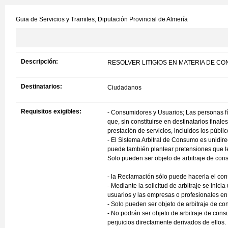
Guia de Servicios y Tramites,
Diputación Provincial de Almería
Descripción:
RESOLVER LITIGIOS EN MATERIA DE CO
Destinatarios:
Ciudadanos
Requisitos exigibles:
- Consumidores y Usuarios; Las personas físi
que, sin constituirse en destinatarios finale
prestación de servicios, incluidos los públ
- El Sistema Arbitral de Consumo es unidire
puede también plantear pretensiones que ten
Solo pueden ser objeto de arbitraje de con
- la Reclamación sólo puede hacerla el con
- Mediante la solicitud de arbitraje se inici
usuarios y las empresas o profesionales en
- Solo pueden ser objeto de arbitraje de co
- No podrán ser objeto de arbitraje de consu
perjuicios directamente derivados de ellos.