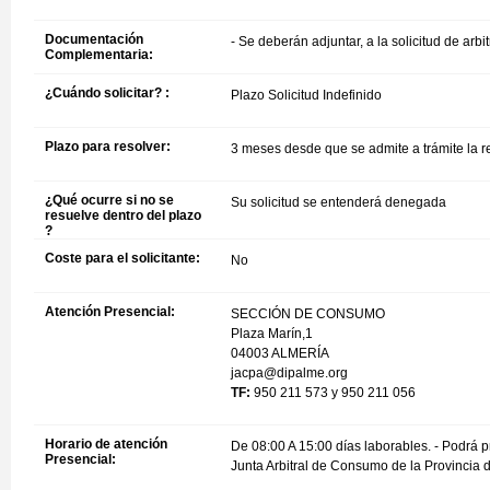
Documentación
- Se deberán adjuntar, a la solicitud de arb
Complementaria:
¿Cuándo solicitar? :
Plazo Solicitud Indefinido
Plazo para resolver:
3 meses desde que se admite a trámite la
¿Qué ocurre si no se
Su solicitud se entenderá denegada
resuelve dentro del plazo
?
Coste para el solicitante:
No
Atención Presencial:
SECCIÓN DE CONSUMO
Plaza Marín,1
04003 ALMERÍA
jacpa@dipalme.org
TF:
950 211 573 y 950 211 056
Horario de atención
De 08:00 A 15:00 días laborables. - Podrá pr
Presencial:
Junta Arbitral de Consumo de la Provincia 