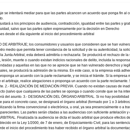
je se intentará mediar para que las partes alcancen un acuerdo que ponga fin al c
to.
ustará a los principios de audiencia, contradicción, igualdad entre las partes y gra
equidad, salvo que las partes opten expresamente por la decisión en Derecho
es desde el día siguiente al inicio del procedimiento arbitral
UD DE ARBITRAJE; los consumidores y usuarios que consideren que se han vulnera
er otro medio que permita tener constancia de la solicitud y de su autenticidad, 
a la Junta Arbitral, esta deberá admitirla o rechazarla: Se producirá el rechazo de l
n, lesión, muerte o cuando existan indicios racionales de delito, incluida la respon
nfundadas y aquellas en las que no se aprecie que se han vulnerado derechos y le
egales, se producirá la admisión de la misma. En este caso, si la empresa está adhe
oponga un acuerdo con la parte reclamante, y se inicia el trámite. Si la empresa n
 el arbitraje, realice alegaciones o proponga un acuerdo con la parte reclamante. S
ente. 2.- REALIZACIÓN DE MEDIACIÓN PREVIA. Cuando no existan causas de inadmisió
icto (salvo que cualquiera de las partes se oponga o cuando conste que se ha inte
nocerá del asunto. 3.- DESIGNACIÓN DEL ÓRGANO ARBITRAL. Si no hay posibilidad de
aje para el concreto caso, se designará el órgano arbitral (formado por 1 o 3 á
tilizando la firma convencional o electrónica, u oral, ya sea presencialmente o a t
parecientes. Las partes serán citadas a las audiencias con suficiente antelación 
ITRAL. Finalizada la audiencia se dicta el laudo arbitral que produce efectos de c
ablecido en la Ley 1/2000, de 7 de enero, de Enjuiciamiento Civil, para las sentencia
de el inicio del procedimiento tras haber recibido el órgano arbitral la documenta