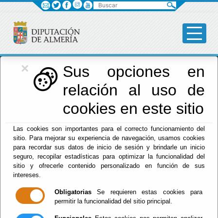
Buscar
×
Diputación
Sus opciones en
relación al uso de
Menú Diputación
cookies en este sitio
Inicio
-
Diputación
- Accesibilidad
Las cookies son importantes para el correcto funcionamiento del
sitio. Para mejorar su experiencia de navegación, usamos cookies
Accesibilidad
para recordar sus datos de inicio de sesión y brindarle un inicio
seguro, recopilar estadísticas para optimizar la funcionalidad del
sitio y ofrecerle contenido personalizado en función de sus
intereses.
Bajo las sigas
WAI
(Web Accesibility Initiative) se
Obligatorias
Se requieren estas cookies para
encuentra la normativa que emana del World Wide
permitir la funcionalidad del sitio principal.
Web Consortium en cuanto a accesibilidad y
buenas prácticas encaminadas a salvaguardar y