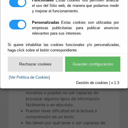
Funcionales
Estas cookies nos permiten analizar
asegurar la accesibilidad de los contenidos de la
el uso del Sitio web, de manera que podamos medir
y mejorar el funcionamiento.
web.
Las pautas que emanan de las
Web Content
Personalizadas
Estas cookies son utilizadas por
Accessibility Guidelines
datan de mayo de 1999 y
empresas publicitarias para publicar anuncios
relevantes para sus intereses.
de su aplicación más o menos estricta dependerá
el nivel de accesibilidad de los documentos del sitio
Si quiere inhabilitar las cookies funcionales y/o personalizadas,
web. El propio
W3C
habla de ellas en estos
haga click sobre el botón correspondiente.
términos:“Aquellos que no estén familiarizados con
los problemas de accesibilidad relacionados con el
diseño de páginas Web, deben tener en cuneta que
Rechazar cookies
Guardar configuración
muchos usuarios pueden estar operando en
contextos muy diferentes al suyo propio:
[Ver Política de Cookies]
Gestión de cookies | v.1.3
Pueden no ser capaces de ver, escuchar,
moverse o pueden no ser capaces de
procesar algunos tipos de información
fácilmente o en absoluto.
Pueden tener dificultad en la lectura o
comprensión de un texto.
No tienen por qué tener o ser capaces de