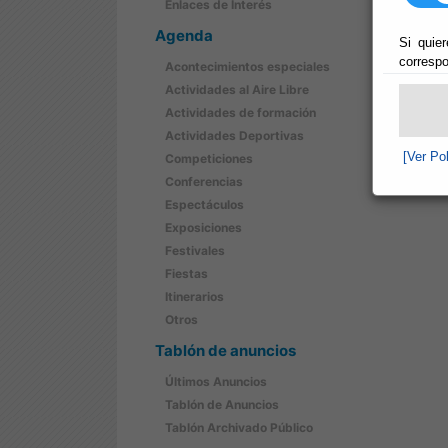
Enlaces de Interés
Agenda
Si quier
correspo
Acontecimientos especiales
Actividades al Aire Libre
Actividades de formación
Actividades Deportivas
[Ver Po
Competiciones
Conferencias
Espectáculos
Exposiciones
Festivales
Fiestas
Itinerarios
Otros
Tablón de anuncios
Últimos Anuncios
Tablón de Anuncios
Tablón Archivado Público