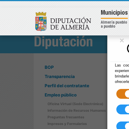
Municipios
Almería pueblo
a pueblo
×
Diputación
Las coo
BOP
experie
Transparencia
brindarl
ofrecerl
Perfil del contratante
Empleo público
Oficina Virtual (Sede Electrónica)
Información de Recursos Humanos
Preguntas frecuentes
Impresos y Formularios