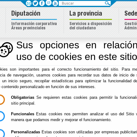
Buscar
Diputación
La provincia
Sede
Información corporativa
Servicios a disposición
Gestió
Áreas provinciales
del ciudadano
Admini
Sus opciones en relación
uso de cookies en este siti
Inicio
-
Diputación
- Circuito de Promoción del Campo a Tr
kies son importantes para el correcto funcionamiento del sitio. Para me
Circuito de Promoc
ncia de navegación, usamos cookies para recordar sus datos de inicio de 
e un inicio seguro, recopilar estadísticas para optimizar la funcionalidad de
Través. Huércal Ov
e contenido personalizado en función de sus intereses.
Obligatorias
Se requieren estas cookies para permitir la funcional
sitio principal.
Funcionales
Estas cookies nos permiten analizar el uso del Sitio 
manera que podamos medir y mejorar el funcionamiento.
Personalizadas
Estas cookies son utilizadas por empresas publicitar