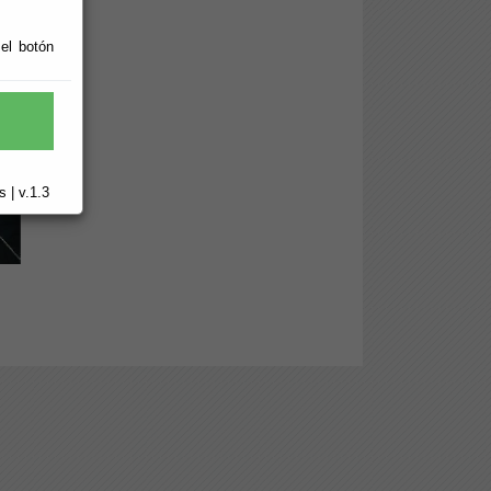
 el botón
 | v.1.3