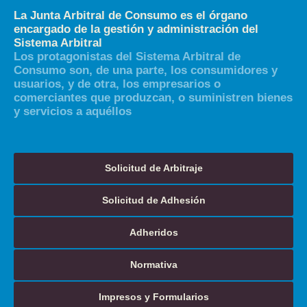
La Junta Arbitral de Consumo es el órgano
encargado de la gestión y administración del
Sistema Arbitral
Los protagonistas del Sistema Arbitral de
Consumo son, de una parte, los consumidores y
usuarios, y de otra, los empresarios o
comerciantes que produzcan, o suministren bienes
y servicios a aquéllos
Solicitud de Arbitraje
Solicitud de Adhesión
Adheridos
Normativa
Impresos y Formularios