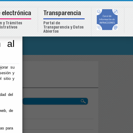
 electrónica
Transparencia
n y Trámites
Portal de
strativos
Transparencia y Datos
Abiertos
 al
o
jorar su
sesión y
l sitio y
idad del
web, de
ias para