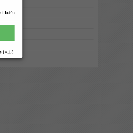
 el botón
 | v.1.3