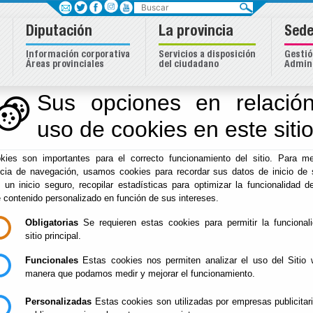
Buscar
Diputación
La provincia
Sede
Información corporativa
Servicios a disposición
Gestió
Áreas provinciales
del ciudadano
Admini
Sus opciones en relación
uso de cookies en este siti
Inicio
-
Diputación
- Normas
kies son importantes para el correcto funcionamiento del sitio. Para me
Tablón de Anuncios
ncia de navegación, usamos cookies para recordar sus datos de inicio de 
e un inicio seguro, recopilar estadísticas para optimizar la funcionalidad de
e contenido personalizado en función de sus intereses.
Obligatorias
Se requieren estas cookies para permitir la funcional
sitio principal.
Suscripciones
Funcionales
Estas cookies nos permiten analizar el uso del Sitio 
Circulares e Instrucciones
manera que podamos medir y mejorar el funcionamiento.
Estatutos
Personalizadas
Estas cookies son utilizadas por empresas publicitar