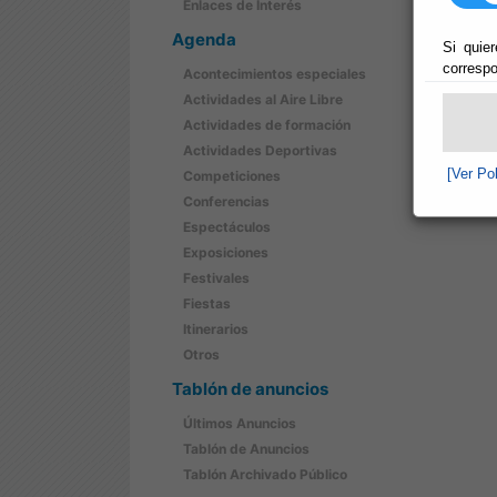
Enlaces de Interés
Agenda
Si quier
correspo
Acontecimientos especiales
Actividades al Aire Libre
Actividades de formación
Actividades Deportivas
[Ver Po
Competiciones
Conferencias
Espectáculos
Exposiciones
Festivales
Fiestas
Itinerarios
Otros
Tablón de anuncios
Últimos Anuncios
Tablón de Anuncios
Tablón Archivado Público