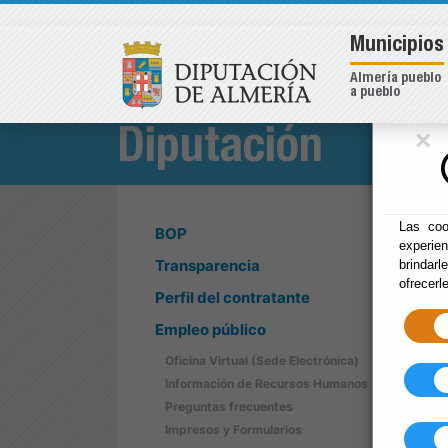
Municipios
Almería pueblo
a pueblo
×
Diputación
Las coo
BOP
experie
Transparencia
brindarl
ofrecerl
Perfil del contratante
Empleo público
Oficina Virtual (Sede Electrónica)
Información de Recursos Humanos
Preguntas frecuentes
Impresos y Formularios