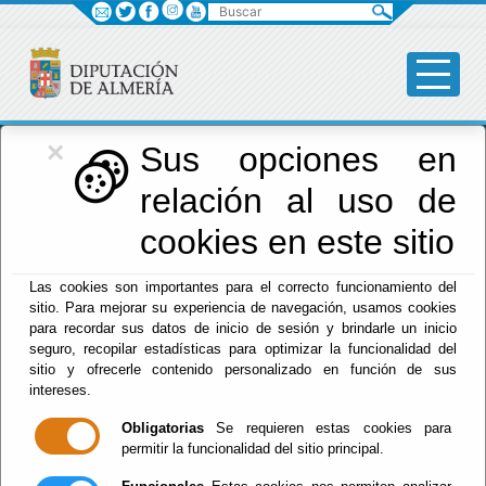
Buscar
×
Diputación
Sus opciones en
relación al uso de
Menú Diputación
cookies en este sitio
Inicio
-
Diputación
- Actividades Deportivas
Las cookies son importantes para el correcto funcionamiento del
Escuchar
sitio. Para mejorar su experiencia de navegación, usamos cookies
para recordar sus datos de inicio de sesión y brindarle un inicio
XXXIII EDICIÓN DÍA
seguro, recopilar estadísticas para optimizar la funcionalidad del
DE LA BICICLETA.
sitio y ofrecerle contenido personalizado en función de sus
intereses.
Obligatorias
Se requieren estas cookies para
permitir la funcionalidad del sitio principal.
Del : 28/07/2026 Al: 16/08/2026
Lugar: Almócita