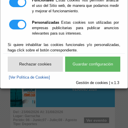
Funcionales
Estas cookies nos permiten analizar
Perido: 08 - Agosto
Ver evento
Tipo: Deportes
el uso del Sitio web, de manera que podamos medir
y mejorar el funcionamiento.
29º MARATÓN
Personalizadas
Estas cookies son utilizadas por
DEPORTIVO
empresas publicitarias para publicar anuncios
relevantes para sus intereses.
Si quiere inhabilitar las cookies funcionales y/o personalizadas,
haga click sobre el botón correspondiente.
Del : 25/07/2026 Al: 31/08/2026
Lugar: Garrucha
Perido: 07 - Julio;08 - Agosto
Ver evento
Rechazar cookies
Guardar configuración
Tipo: Deportes
[Ver Política de Cookies]
ESCUELAS
Gestión de cookies | v.1.3
DEPORTIVAS
VERANO 2026
Del : 23/06/2026 Al: 31/08/2026
Lugar: Garrucha
Perido: 06 - Junio;07 - Julio;08 - Agosto
Ver evento
Tipo: Deportes