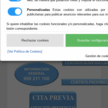
web, de manera que podamos medir y mejorar el funciona
DIPUTACIÓN
Personalizadas
Estas cookies son utilizadas por 
publicitarias para publicar anuncios relevantes para sus i
Escuchar
Si quiere inhabilitar las cookies funcionales y/o personalizadas, haga cli
Direcciones de Centros y
botón correspondiente.
Oficinas de la Diputación de
Rechazar cookies
Guardar configuraci
Almería y sus teléfonos de
Contacto
[Ver Política de Cookies]
Gestión de cooki