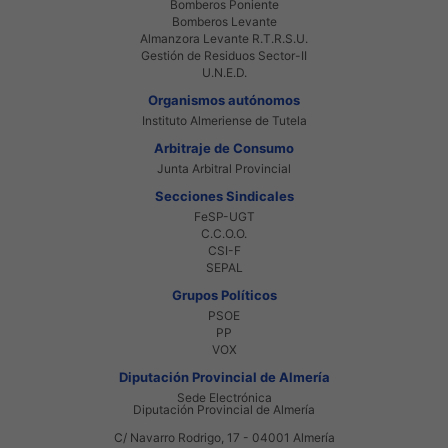
Bomberos Poniente
Bomberos Levante
Almanzora Levante R.T.R.S.U.
Gestión de Residuos Sector-II
U.N.E.D.
Organismos autónomos
Instituto Almeriense de Tutela
Arbitraje de Consumo
Junta Arbitral Provincial
Secciones Sindicales
FeSP-UGT
C.C.O.O.
CSI-F
SEPAL
Grupos Políticos
PSOE
PP
VOX
Diputación Provincial de Almería
Sede Electrónica
Diputación Provincial de Almería
C/ Navarro Rodrigo, 17 - 04001 Almería