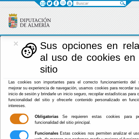
Buscar
×
Diputación
Sus opciones en rela
al uso de cookies en
Menú Diputación
sitio
Inicio
-
Diputación
- INFORMACIÓN GENERAL CENTROS
Las cookies son importantes para el correcto funcionamiento del s
DIPUTACIÓN
mejorar su experiencia de navegación, usamos cookies para recordar su
inicio de sesión y brindarle un inicio seguro, recopilar estadísticas para 
INFORMACIÓN
funcionalidad del sitio y ofrecerle contenido personalizado en func
intereses.
GENERAL
Obligatorias
Se requieren estas cookies para per
funcionalidad del sitio principal.
CENTROS
Funcionales
Estas cookies nos permiten analizar el uso